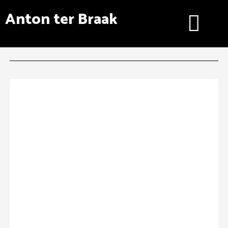
Ga
Menu
Anton ter Braak
naar
de
inhoud