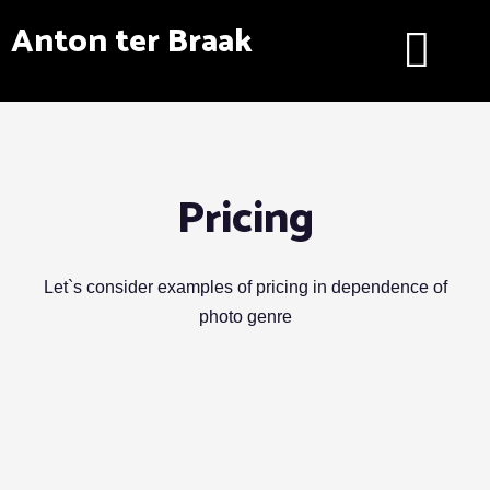
Ga
Menu
Anton ter Braak
naar
de
inhoud
Pricing
Let`s consider examples of pricing in dependence of
photo genre