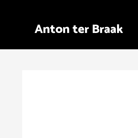
Ga
naar
de
Anton ter Braak
inhoud
Bericht
navigatie