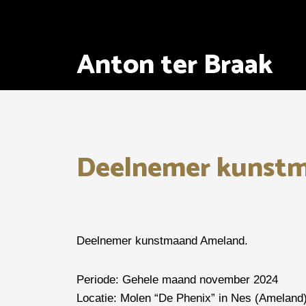
Ga
naar
de
Anton ter Braak
inhoud
Deelnemer kunst
Deelnemer kunstmaand Ameland.
Periode: Gehele maand november 2024
Locatie: Molen “De Phenix” in Nes (Ameland