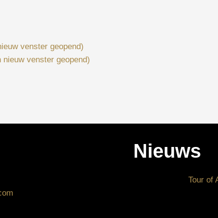
 nieuw venster geopend)
n nieuw venster geopend)
Nieuws
Tour of 
.com