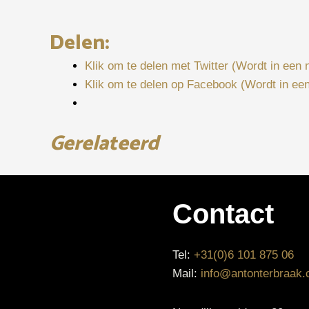
Delen:
Klik om te delen met Twitter (Wordt in een
Klik om te delen op Facebook (Wordt in ee
Gerelateerd
Contact
Tel:
+31(0)6 101 875 06
Mail:
info@antonterbraak