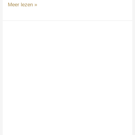
Meer lezen »
Kunstmoment
Diepenheim
2024