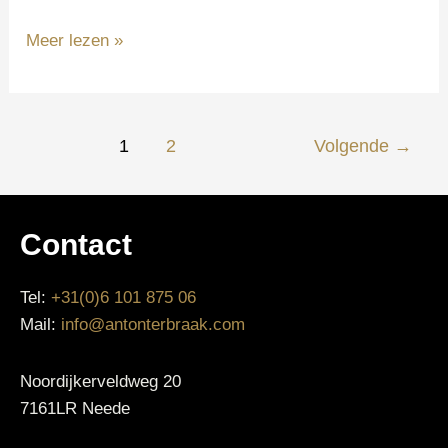
Meer lezen »
1
2
Volgende
→
Contact
Tel:
+31(0)6 101 875 06
Mail:
info@antonterbraak.com
Noordijkerveldweg 20
7161LR Neede