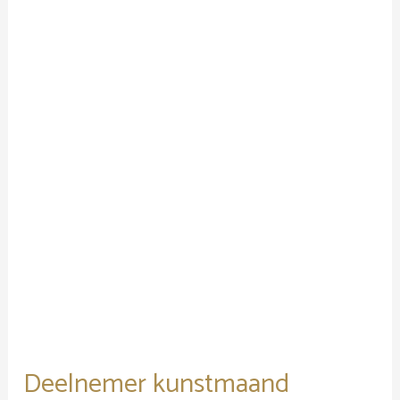
Deelnemer
kunstmaand
Ameland
Deelnemer kunstmaand