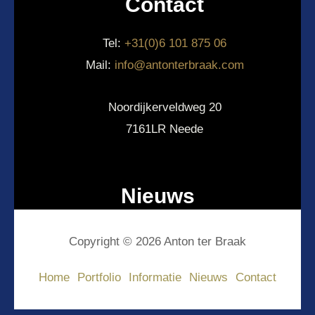
Contact
Tel:
+31(0)6 101 875 06
Mail:
info@antonterbraak.com
Noordijkerveldweg 20
7161LR Neede
Nieuws
Copyright © 2026 Anton ter Braak
Home
Portfolio
Informatie
Nieuws
Contact