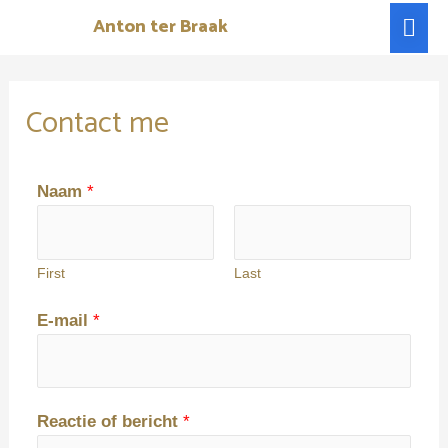
Skip
Mai
Anton ter Braak
to
Men
content
Contact me
Naam
*
First
Last
E-mail
*
Reactie of bericht
*